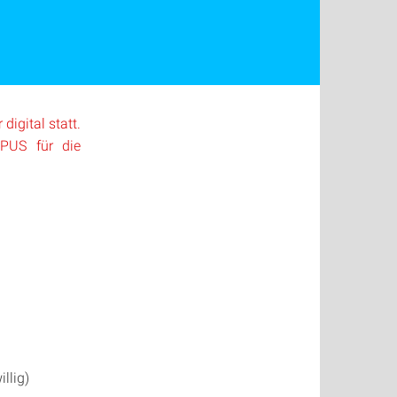
igital statt.
MPUS für die
illig)