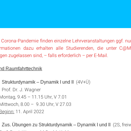
 Corona-Pandemie finden einzelne Lehrveranstaltungen ggf. nur d
rmationen dazu erhalten alle Studierenden, die unter C@
en zugelassen sind, – falls erforderlich – per E-Mail.
und Raumfahrttechnik
0
(4V+Ü)
Strukturdynamik – Dynamik I und II
rof. Dr. J. Wagner
.45 – 11.15 Uhr, V 7.01
 8.00 – 9.30 Uhr, V 27.03
Beginn:
11. April 2022
0
(2S, freiw
Zus. Übungen
zu Strukturdynamik – Dynamik I und II