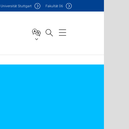
Uni
versität Stuttgart
F
akultät
06