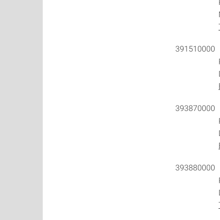
Prof. Dr.
Montag, 1
39151000
Prof. D
Dienstag,
39387000
Prof. D
Dienstag, 
39388000
Prof. Dr.
Dienstag,