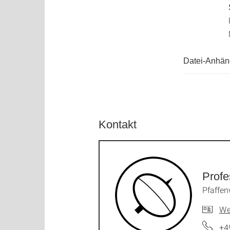
Prof. D
Nach Vere
Datei-Anhä
Kontakt
Profe
Pfaffen
We
+4